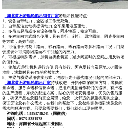
湖北黄石游艇轮胎吊销售厂家
游艇吊性能特点:
1、设备自带动力，全区域工作无死角。
2、自带柴油发动机提供动力,全车采用液压驱动。
3、多吊点起吊或多台设备抬吊，同步性高，稳定可靠。
4、多种转向方式组合使用，具有直行、斜行、原地回转、阿克曼转向
等方式，高效节能。
5、可适用于混凝土路面、砂石路面、砾石路面等多种路面工况，门架
铰接设计可消除因路面不平引起的内应力。
6、可根据特殊需求，加装自折叠装置，减少闲置时的空间占用及转场
的便利性。
7、轮胎式运行;机构运行方便,具有斜行、阿克曼转向及原地360°回转
功能，满载时具有4%的爬坡能力。
8、主梁与横梁采用铰接形式，消除行走于恶劣路况引起的局部应力。
湖北黄石游艇轮胎吊厂家
持续改进、开拓创新的质量方针，遵循质
量承诺、服务承诺和信誉承诺，把用户满意当作我们的追求。有严格
的生产流程，系统的配送方案，贴心的现场安装指导，优良的售后服
务，确保产品在您眼前完全展现，给您一次舒适的起重机采购之旅。
保证无论您有什么需求，在我们的帮助下，您都能完美找到满足您的
需求的解决方案。只要您需要我们，我们就会出现在哪里。
咨询电话：13353736241（同微信）
固话：0373-5251978
地址：河南省长垣起重工业园区