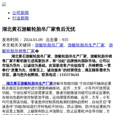
公司新闻
行业新闻
湖北黄石游艇轮胎吊厂家售后无忧
发布时间： 2024-01-09 点击量：935
本文相关关键词：
游艇轮胎吊厂家
、
游艇轮胎吊生产厂家
、
游
艇轮胎吊销售厂家
�
湖北黄石游艇轮胎吊厂家、游艇轮胎吊生产厂家、游艇轮胎吊销
售厂家不断积极引进高新技术，将“冶起”品牌推向国际市场。公司以
市场为导向，以诚信为基础。欢迎新老客户光临指导，共铸辉煌.一贯
奉行“质量为先、信誉至上、诚信服务”的经营理念，满足顾客需求为
宗旨。愿与您共创辉煌。联系电话：13353736241
湖北黄石游艇轮胎吊生产厂家
游艇吊智能功能:寸动功能可确保起重
机在接近目的地时进行缓慢精确移动。起升，大车，小车均可使用该
功能。寸动位移可以按需要设置。微速功能微速功能可以保证起重机
在移动负载时使控制更加平稳，运动缓慢而精确。起升，大车，小车
均可使用该功能。零速悬停控制系统检测到溜钩趋势时，自动开启“零
速悬停”功能(制动器打开时电机不转动)，防止溜钩。防冲击起重机均
有设置上预限、上极限和防止冲顶限位，防止起重机冲击等功能，方