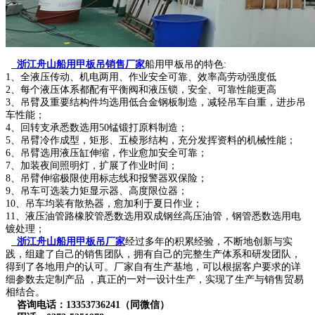
浙江舟山船用甲板吊销售厂家
船用甲板吊的特色:
1、全液压传动、机电两用、作业安全可靠、效率高劳动强度低
2、每个液压体系都配有平衡阀和液压锁，安全、可靠性能更高
3、吊臂及重要结构件均选用低合金钢板制造，减轻吊车自重，进步吊
车性能；
4、回转支承悉数选用50锰锻打原料制造；
5、吊臂冷作成型，矩形、五棱形结构，充分发挥资料的机械性能；
6、吊臂选用液压缸伸缩，作业愈加安全可靠；
7、加装夜间照明灯，扩展了作业时间；
8、吊臂伸缩极限使用标志线和报警器双保险；
9、吊车可选装力矩显示器、高度限位器；
10、吊车均装有散热器，愈加利于夏日作业；
11、液压油管路橡胶管悉数选用双成钢丝高压油管，钢管悉数选用电
镀处理；
浙江舟山船用甲板吊厂家
经过多年的积累经验，不断地创新与实
践，组建了自己的销售团队，拥有自己的完整生产体系和研发团队，
得到了各地用户的认可。厂家自有生产基地，可以根据客户要求的详
细参数去定制产品 ，真正的一对一设计生产，实现了生产与销售贸易
相结合。
咨询电话：13353736241（同微信）