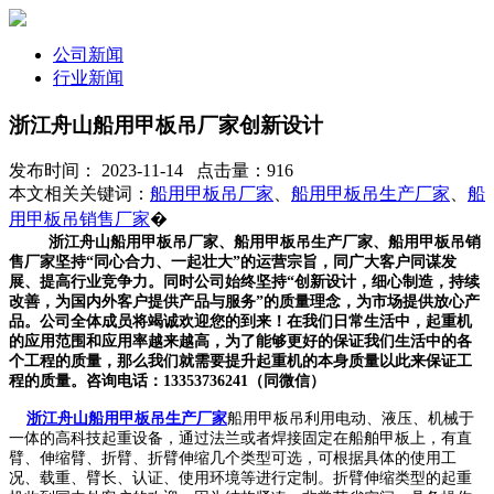
公司新闻
行业新闻
浙江舟山船用甲板吊厂家创新设计
发布时间： 2023-11-14 点击量：916
本文相关关键词：
船用甲板吊厂家
、
船用甲板吊生产厂家
、
船
用甲板吊销售厂家
�
浙江舟山船用甲板吊厂家、船用甲板吊生产厂家、船用甲板吊销
售厂家坚持“同心合力、一起壮大”的运营宗旨，同广大客户同谋发
展、提高行业竞争力。同时公司始终坚持“创新设计，细心制造，持续
改善，为国内外客户提供产品与服务”的质量理念，为市场提供放心产
品。公司全体成员将竭诚欢迎您的到来！在我们日常生活中，起重机
的应用范围和应用率越来越高，为了能够更好的保证我们生活中的各
个工程的质量，那么我们就需要提升起重机的本身质量以此来保证工
程的质量。咨询电话：13353736241（同微信）
浙江舟山船用甲板吊生产厂家
船用甲板吊利用电动、液压、机械于
一体的高科技起重设备，通过法兰或者焊接固定在船舶甲板上，有直
臂、伸缩臂、折臂、折臂伸缩几个类型可选，可根据具体的使用工
况、载重、臂长、认证、使用环境等进行定制。折臂伸缩类型的起重