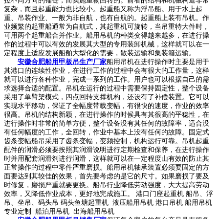
拉不同方向的锚链，而实施重物回转的。前者的结构和机械构造非常
复杂，而且起重能力也比较小。起重船又称为浮吊船。用于水上起
重、吊装作业、一般为非自航，也有自航的。起重船上装有吊机。作
业频繁的起重船通常为自航式，其起重机可旋转，当吊重特大件时，
可用两个起重船合并作业。船用吊机的种类变得越来越多，在进行操
作的过程中可以有效的发展其大型的专用装卸机械，这样就可以在一
定程度上适应发展船舶大型化的需要，散装运输和集装箱运输。
安徽合肥船用甲板吊生产厂家
船用吊机在进行操作时主要是用于
其港口的连续性作业，在进行工作的过程中会有很大的工作量，这样
就可以进行各种作业，完成一系列的工作。用户也可以根据自己的需
求选择合适的配置。吊机在运行的过程中需要保持固定性，整个设备
采用了单臂架模式，四点回转支撑机构，还设有了补偿装置。它可以
实现水平移动，保证了全幅度带载变幅，有很快的速度，作业的效率
很高。吊机的结构新颖，在进行操作的时候具有其很高的平稳性，在
进行操作时非常的简单方便，整个设备没有其任何的故障率，适合没
有任何幅度的工作，全回转，作业中基本上没有任何的故障。固定式
齿条变幅船吊采用了齿条变幅，变频控制，机构运行可靠。吊机起重
配件的润滑必须要按照其润滑说明进行定期检查和保养，在进行操作
时并用配套润滑剂进行润滑，这样就可以在一定程度山有效的防止其
正常操作的过程中零件严重磨损。船用吊机轴承装置必须要固定的方
面要达到其较佳的效果，首先要考虑的是它的尺寸。如果磨损了要及
时修复，磨损严重就要更换。船吊行业降低劳动强度，大大提高劳动
效率，又降低作业成本，更好地完成施工。 港口门座起重机 船吊、浮
吊、坐吊、码头吊 码头鱼塘起重机 液压船用吊机 港口吊机 船用吊机
专业定制 船泊用吊机 出海船用吊机