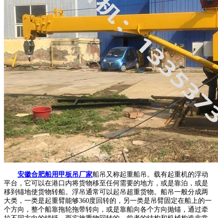
安徽合肥船用甲板吊厂家
船吊又称起重船吊。载有起重机的浮动
平台，它可以在港口内将货物移至任何需要的地方，或是靠泊，或是
移到锚地使货物转船。浮吊通常可以起吊超重货物。船吊一般分成两
大类，一类是起重臂能够360度回转的，另一类是吊臂固定在船上的一
个方向，整个船靠拖轮拖带转向，或是靠船向各个方向抛锚，通过牵