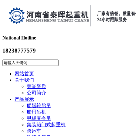
National Hotline
18238777579
网站首页
关于我们
荣誉资质
公司简介
产品展示
船艇轮胎吊
船用吊机
甲板克令吊
集装箱门式起重机
跨运车