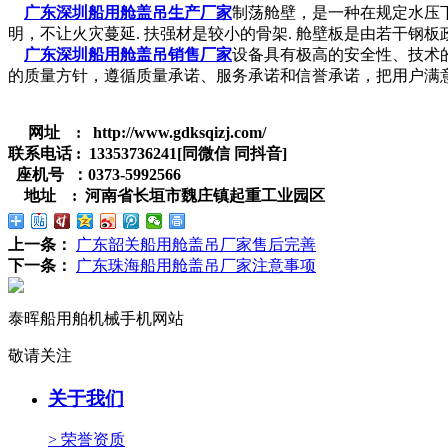
广东深圳船用舱盖吊生产厂家
制荡舱壁，是一种在规定水压
明，不让火灾蔓延. 扶强材是较小的骨架. 舱壁板是由若干钢板
广东深圳船用舱盖吊销售厂家
设备具有极高的安全性、技术
的质量方针，遵循质量承诺、服务承诺和信誉承诺，把用户满
网址 : http://www.gdksqizj.com/
联系电话 : 13353736241[同微信 同抖音]
座机号 ：0373-5992566
地址 : 河南省长垣市魏庄镇起重工业园区
上一条：
广东韶关船用舱盖吊厂家售后完善
下一条：
广东珠海船用舱盖吊厂家注意事项
泰晖船用舶机械手机网站
敬请关注
关于我们
> 荣誉资质