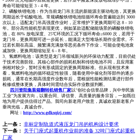
- 2000 次充电循环后就需更换；若作业中频繁深度放电或维护不当，
寿命可能缩短至 3 - 4 年。
2、磷酸铁锂电池：作为当前龙门吊主流的新能源主驱动电池，其更换
周期远长于铅酸电池。常规磷酸铁锂电池组循环寿命普遍能达到 3000
次以上，适配龙门吊高强度作业时，正常维护下更换周期可达 8 - 10
年。部分高性能机型表现更优，例如某款适配储能场景的磷酸铁锂电
池，在 80% 放电深度、25℃环境的工况下循环寿命≥6000 次，若用于
龙门吊，更换周期可进一步延长，能满足大型堆场长期作业需求。不
过若长期在高温、频繁满充满放等恶劣条件下作业，可能会使电池衰
减加快，更换周期缩短至 6 - 8 年。
3、氢燃料电池：该类型是龙门吊领域新兴的环保动力配置，目前仍处
于技术完善阶段。其核心部件的损耗机制和传统电池不同，且应用案
例相对较少，暂时没有形成固定的更换周期标准。但从现有技术来
看，氢燃料电池的循环稳定性较强，随着使用中催化剂等部件的逐步
损耗，通常在长期高强度作业数年后，需根据性能检测结果进行部件
检修或整体更换，具体时间需结合实际作业数据判断。
四川资阳集装箱翻转机销售厂家
以“创社会信誉品牌，兴中华民族
工业”为发展方向，以重合同、讲信誉、高质量的服务宗旨，一如既往
地为用户提供信得过产品。我司向新老用户致意，真诚欢迎新老客户
垂询光临，真诚合作。
网址：
http://www.gdksqizj.com/
上一条：
非标定制轨道式液压龙门吊的机构设计要求
下一条：
关于门座式起重机作业前的准备 32吨门座式起重机
厂家