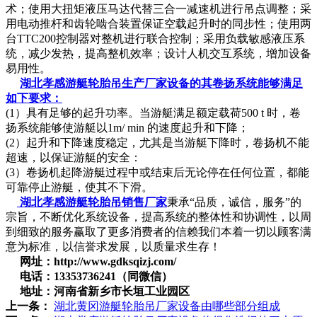
术；使用大扭矩液压马达代替三合一减速机进行吊点调整；采
用电动推杆和齿轮啮合装置保证空载起升时的同步性；使用两
台TTC200控制器对整机进行联合控制；采用负载敏感液压系
统，减少发热，提高整机效率；设计人机交互系统，增加设备
易用性。
湖北孝感游艇轮胎吊生产厂家设备的其卷扬系统能够满足
如下要求：
(1）具有足够的起升功率。当游艇满足额定载荷500 t 时，卷
扬系统能够使游艇以1m/ min 的速度起升和下降；
(2）起升和下降速度稳定，尤其是当游艇下降时，卷扬机不能
超速，以保证游艇的安全：
(3）卷扬机起降游艇过程中或结束后无论停在任何位置，都能
可靠停止游艇，使其不下滑。
湖北孝感游艇轮胎吊销售厂家
秉承“品质，诚信，服务”的
宗旨，不断优化系统设备，提高系统的整体性和协调性，以周
到细致的服务赢取了更多消费者的信赖我们本着一切以顾客满
意为标准，以信誉求发展，以质量求生存！
网址：http://www.gdksqizj.com/
电话：13353736241（同微信）
地址：河南省新乡市长垣工业园区
上一条：
湖北黄冈游艇轮胎吊厂家设备由哪些部分组成