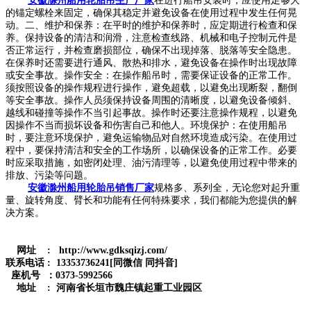
安徽滁州船用轮胎吊生产厂家
在进行船吊安装时，应使用足够大
的锚定螺栓来固定，确保其稳定并避免设备在使用过程中发生任何晃
动。二、维护和保养：在平时的维护和保养时，应定期进行检查和保
养。保持设备的清洁和润滑，注意检查线路、机械和电子控制元件是
否正常运行，并检查磨损部位，确保不出现掉落、脱落等安全隐患。
在保养时还需要进行通风、散热和排水，避免设备在操作时出现故障
或安全事故。操作安全：在操作船吊时，需要保证设备的正常工作。
须按照设备的操作规程进行操作，避免超载，以避免出现断裂，翻倒
等安全事故。操作人员须保持设备周围的清晰度，以避免设备倾斜、
越线和碰撞等操作不当引起事故。操作时还要注意操作规程，以避免
因操作不当而损坏设备和伤害自己和他人。环境保护：在使用船吊
时，要注意环境保护，避免运输物品对自然环境造成污染。在使用过
程中，要保持清洁和安全的工作场所，以确保设备的正常工作。必要
时应采取措施，如密闭处理、油污清理等，以避免使用过程中带来的
排放、污染等问题。
安徽滁州船用轮胎吊销售厂家
规格多、系列全，无论您对起升重
量、旋转角度、臂长和功能有任何特殊要求，我们都能为您提供的解
决方案。
网址 : http://www.gdksqizj.com/
联系电话 : 13353736241[同微信 同抖音]
座机号 ：0373-5992566
地址 : 河南省长垣市魏庄镇起重工业园区