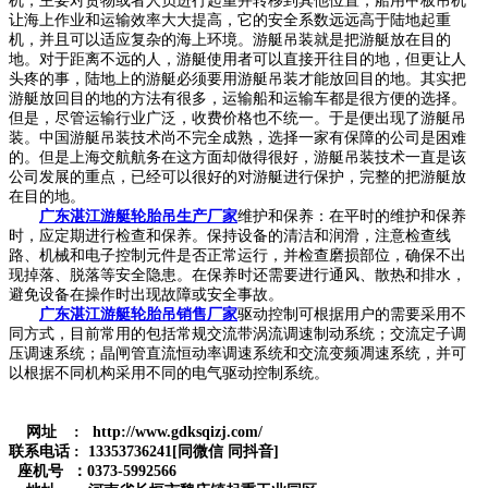
机，主要对货物或者人员进行起重并转移到其他位置，船用甲板吊机
让海上作业和运输效率大大提高，它的安全系数远远高于陆地起重
机，并且可以适应复杂的海上环境。游艇吊装就是把游艇放在目的
地。对于距离不远的人，游艇使用者可以直接开往目的地，但更让人
头疼的事，陆地上的游艇必须要用游艇吊装才能放回目的地。其实把
游艇放回目的地的方法有很多，运输船和运输车都是很方便的选择。
但是，尽管运输行业广泛，收费价格也不统一。于是便出现了游艇吊
装。中国游艇吊装技术尚不完全成熟，选择一家有保障的公司是困难
的。但是上海交航航务在这方面却做得很好，游艇吊装技术一直是该
公司发展的重点，已经可以很好的对游艇进行保护，完整的把游艇放
在目的地。
广东湛江游艇轮胎吊生产厂家
维护和保养：在平时的维护和保养
时，应定期进行检查和保养。保持设备的清洁和润滑，注意检查线
路、机械和电子控制元件是否正常运行，并检查磨损部位，确保不出
现掉落、脱落等安全隐患。在保养时还需要进行通风、散热和排水，
避免设备在操作时出现故障或安全事故。
广东湛江游艇轮胎吊销售厂家
驱动控制可根据用户的需要采用不
同方式，目前常用的包括常规交流带涡流调速制动系统；交流定子调
压调速系统；晶闸管直流恒动率调速系统和交流变频凋速系统，并可
以根据不同机构采用不同的电气驱动控制系统。
网址 : http://www.gdksqizj.com/
联系电话 : 13353736241[同微信 同抖音]
座机号 ：0373-5992566