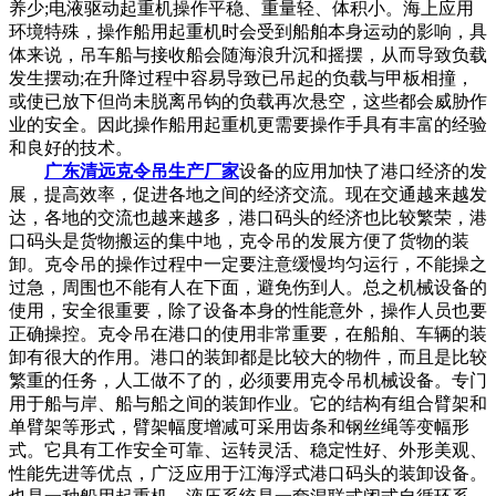
养少;电液驱动起重机操作平稳、重量轻、体积小。海上应用
环境特殊，操作船用起重机时会受到船舶本身运动的影响，具
体来说，吊车船与接收船会随海浪升沉和摇摆，从而导致负载
发生摆动;在升降过程中容易导致已吊起的负载与甲板相撞，
或使已放下但尚未脱离吊钩的负载再次悬空，这些都会威胁作
业的安全。因此操作船用起重机更需要操作手具有丰富的经验
和良好的技术。
广东清远克令吊生产厂家
设备的应用加快了港口经济的发
展，提高效率，促进各地之间的经济交流。现在交通越来越发
达，各地的交流也越来越多，港口码头的经济也比较繁荣，港
口码头是货物搬运的集中地，克令吊的发展方便了货物的装
卸。克令吊的操作过程中一定要注意缓慢均匀运行，不能操之
过急，周围也不能有人在下面，避免伤到人。总之机械设备的
使用，安全很重要，除了设备本身的性能意外，操作人员也要
正确操控。克令吊在港口的使用非常重要，在船舶、车辆的装
卸有很大的作用。港口的装卸都是比较大的物件，而且是比较
繁重的任务，人工做不了的，必须要用克令吊机械设备。专门
用于船与岸、船与船之间的装卸作业。它的结构有组合臂架和
单臂架等形式，臂架幅度增减可采用齿条和钢丝绳等变幅形
式。它具有工作安全可靠、运转灵活、稳定性好、外形美观、
性能先进等优点，广泛应用于江海浮式港口码头的装卸设备。