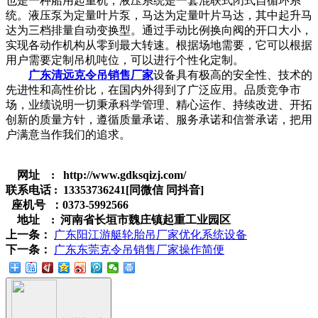
也是一种船用起重机，液压系统是一套混联式闭式自循环系
统。液压泵为定量叶片泵，马达为定量叶片马达，其中起升马
达为三档排量自动变换型。通过手动比例换向阀的开口大小，
实现各动作机构从零到最大转速。根据场地需要，它可以根据
用户需要定制吊机吨位，可以进行个性化定制。
广东清远克令吊销售厂家
设备具有极高的安全性、技术的
先进性和高性价比，在国内外得到了广泛应用。品质竞争市
场，业绩说明一切秉承科学管理、精心运作、持续改进、开拓
创新的质量方针，遵循质量承诺、服务承诺和信誉承诺，把用
户满意当作我们的追求。
网址 : http://www.gdksqizj.com/
联系电话 : 13353736241[同微信 同抖音]
座机号 ：0373-5992566
地址 : 河南省长垣市魏庄镇起重工业园区
上一条：
广东阳江游艇轮胎吊厂家优化系统设备
下一条：
广东东莞克令吊销售厂家操作简便