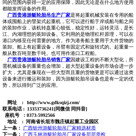
同的范围内获得一定的应用保障，因此无论是在什么地方使用
都能发挥设备的作用。
广西贵港游艇轮胎吊生产厂家
是将起重机械安装在专用的船
体或囤船上的譬架式起重机，它可以进行船于岸或船与船之间
的装卸作业，该机转盘重心较低，稳定性好，运转灵活，是长
江、内湖理想的装卸设备。它利用的是物理杠杆原理，可以在
港口内移至任何需要的地方。作为港务船主要用于大件货物的
装卸。船上有起重设备，吊臂有固定式和旋转式的。起重量一
般从数百吨至数千吨。也可用作港口工程船。
广西贵港游艇轮胎吊销售厂家
因建设工程的不断大型化，所
需机械设备的重量也会增加，超大型起重设备的市场会进一步
扩大，尤其是像现在一些大型而且重的货物更是可以通过这类
设备来进行搬运和装卸，因为游艇轮胎吊设备也是有一定的优
势，所以得到广泛的应用。
网址 : http://www.gdksqizj.com/
联系电话 : 13353736241[同微信 同抖音]
座机号 ：0373-5992566
地址 : 河南省长垣市魏庄镇起重工业园区
上一条：
广西钦州游艇轮胎吊厂家精选材质
下一条：
广西玉林游艇轮胎吊厂家设备层层质检