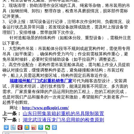
关，检查设备有无漏油、异响等遗留问题。
2、现场清理：协助清理作业区域的工具、绳索等杂物，将吊装用的吊
具（如钢丝绳、卸扣）整理存放，检查吊具磨损情况，损坏部件需标
记并更换。
3、记录上报：填写设备运行记录，注明本次作业时间、负载情况、设
备运行状态及异常问题；若发现设备故障或隐患，需及时上报设备管
理部门，安排维修，禁带故障下次作业。
针对造船场景的特殊构件（如船体分段、重型设备），需额外注意
以下要求。
1、大型构件吊装：吊装船体分段等不规则或超宽构件时，需使用专用
吊具（如平衡梁），确保构件受力均匀；作业前需核算构件重心，避
免吊装时倾斜，必要时安排辅助设备（如手拉葫芦）调整姿态。
2、高空作业配合：若构件需吊装至船体高处，需与船上作业人员提前
确认对接位置，缓慢调整构件姿态，避免碰撞船体结构；吊装过程
中，船上人员需远离对接区域，待构件固定后再靠近作业。
福建福州船厂门式起重机销售厂家
可代为顾客选型设计，安装调
试，开展技术培训，进行技术指导，能满足顾客不同层次、多方面的
需求。厂家质量有保障的产品运用到您的工程上，您的工程的完成，
也是对我们产品和服务的一次肯定和激励，希望能和广大新老客户一
起携手创辉煌。
网址：
http://www.gdksqizj.com/
上一条：
山东日照集装箱起重机的吊具限制装置
下一条：
湖北武汉液压龙门吊启用前的检查原则