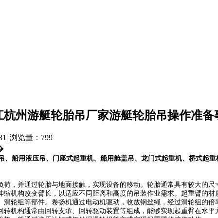
江杭州游艇轮胎吊厂家游艇轮胎吊操作准备
| 浏览量：799
�
吊、船用液压吊、门座式起重机、船用舱盖吊、龙门式起重机、桥式起重
负荷，并通过轮胎与地面接触，实现设备的移动。轮胎通常具有较大的尺
伸缩机构改变臂长，以适应不同距离和高度的吊装作业需求。起重臂的材
、滑轮组等部件。卷扬机通过电动机驱动，收放钢丝绳，经过滑轮组的倍
转机构通常由回转支承、回转驱动装置等组成，能够实现起重臂在水平方向上