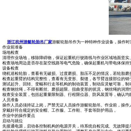
浙江杭州游艇轮胎吊厂家
游艇轮胎吊作为一种特种作业设备，操作时
作业前准备
场地检查
清理作业场地，移除障碍物，保证起重机行驶路线与作业区域地面坚实
检查场地周边是否存在架空线路等电气危险，确保起重机与带电体保持安全距
设备检查
绕机巡检轮胎，查看有无破损、过度磨损、胎压不足的情况，若轮胎磨
检查起重臂的结构完整性，查看有无变形、裂缝，各节臂连接部位的销
测试起升、回转、变幅和行走等机构的制动装置，制动应灵敏可靠，制
检查钢丝绳，不得有断丝、磨损超限、扭曲变形的状况，钢丝绳的润滑
核查安全装置，包括起重量限制器、行程限位器、防风装置等，确认均
人员准备
操作人员必须持证上岗，严禁无证人员操作游艇轮胎吊。作业前，操作
穿戴好符合规定的安全帽、工作服、工作鞋、手套等防护用品 。
作业中的操作要点
启动与就位
先接通电源，启动各控制机构的电源开关，待系统自检完成、无故障提