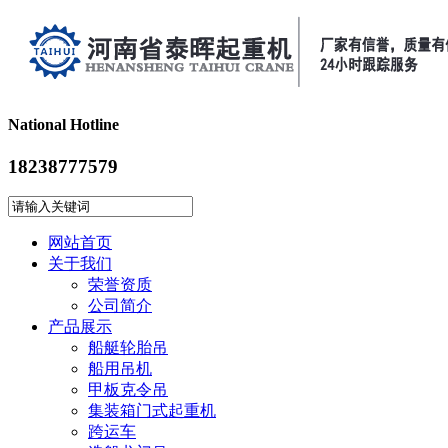
National Hotline
18238777579
网站首页
关于我们
荣誉资质
公司简介
产品展示
船艇轮胎吊
船用吊机
甲板克令吊
集装箱门式起重机
跨运车