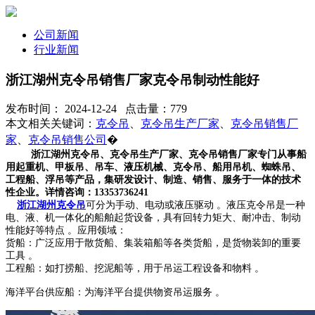
公司新闻
行业新闻
浙江湖州克令吊销售厂家克令吊制动性能好
发布时间： 2024-12-24 点击量：779
本文相关关键词：
克令吊
、
克令吊生产厂家
、
克令吊销售厂
家
、
克令吊销售公司
�
浙江湖州克令吊、克令吊生产厂家、克令吊销售厂家专门从事船
用起重机、甲板吊、吊车、液压机械、克令吊、船用吊机、蜘蛛吊、
工程船、浮吊等产品，集研发设计、制造、销售、服务于一体的技术
性企业。详情咨询：13353736241
浙江湖州克令吊
可分为手动、电动或液压驱动 。液压克令吊是一种
电、液、机一体化的船舶起货设备，具有回转力矩大、耐冲击、制动
性能好等特点 。应用领域：
货船：广泛应用于散货船、集装箱船等各类货船，是货物装卸的重要
工具 。
工程船：如打捞船、挖泥船等，用于吊运工程设备和物料 。
海洋平台供应船：为海洋平台提供物资吊运服务 。